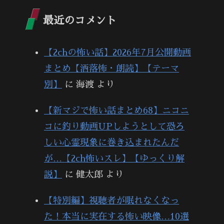
最近のコメント
【2chの怖い話】2026年7月公開動画
まとめ【洒落怖・朗読】【テーマ
別】
に
海渡
より
【新マジで怖い話まとめ68】ニコニ
コに釣り動画UPしようとして恐ろ
しい心霊現象に巻き込まれたんだ
が…【2ch怖いスレ】【ゆっくり解
説】
に
健太郎
より
【特別編】視聴者が眠れなくなっ
た！本当に実在する怖い映像…10選