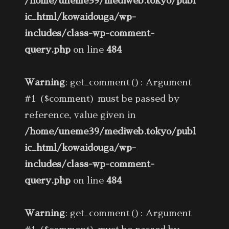
/home/uneme39/mediweb.tokyo/publ
ic_html/kowaidouga/wp-
includes/class-wp-comment-
query.php
on line
484
Warning
: get_comment(): Argument
#1 ($comment) must be passed by
reference, value given in
/home/uneme39/mediweb.tokyo/publ
ic_html/kowaidouga/wp-
includes/class-wp-comment-
query.php
on line
484
Warning
: get_comment(): Argument