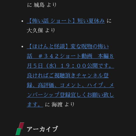
に
城島
より
【怖い話 ショート】短い夏休み
に
大久保
より
【ほけんと怪談】変な呪物の怖い
話 ＃３４２ショート動画 本編８
月５日（水）１９：００公開です。
良ければご視聴頂きチャンネル登
録、高評価、コメント、ハイプ、メ
ンバーシップ登録宜しくお願い致し
ます。
に
海渡
より
アーカイブ