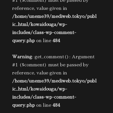
#1 ($comment) must be passed by
reference, value given in
/home/uneme39/mediweb.tokyo/publ
ic_html/kowaidouga/wp-
includes/class-wp-comment-
query.php
on line
484
Warning
: get_comment(): Argument
#1 ($comment) must be passed by
reference, value given in
/home/uneme39/mediweb.tokyo/publ
ic_html/kowaidouga/wp-
includes/class-wp-comment-
query.php
on line
484