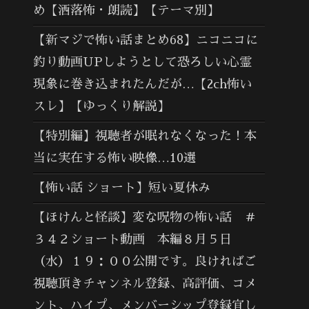
め【洒落怖・朗読】【テーマ別】
【新マジで怖い話まとめ68】ニコニコに
釣り動画UPしようとして恐ろしい心霊
現象に巻き込まれたんだが…【2ch怖い
スレ】【ゆっくり解説】
【特別編】視聴者が眠れなくなった！本
当に実在する怖い映像…10選
【怖い話 ショート】短い夏休み
【ほけんと怪談】変な呪物の怖い話 ＃
３４２ショート動画 本編８月５日
（水）１９：００公開です。良ければご
視聴頂きチャンネル登録、高評価、コメ
ント、ハイプ、メンバーシップ登録宜し